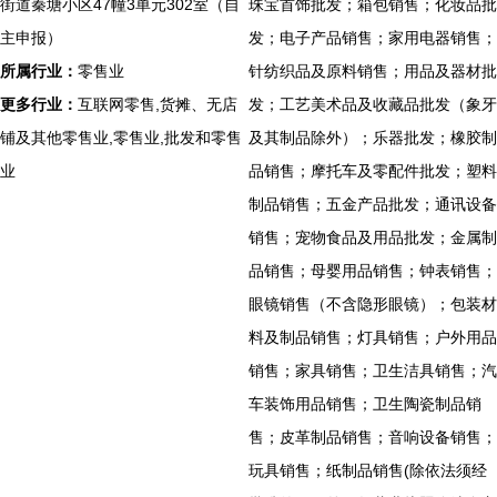
街道秦塘小区47幢3单元302室（自
珠宝首饰批发；箱包销售；化妆品批
主申报）
发；电子产品销售；家用电器销售；
所属行业：
零售业
针纺织品及原料销售；用品及器材批
更多行业：
互联网零售,货摊、无店
发；工艺美术品及收藏品批发（象牙
铺及其他零售业,零售业,批发和零售
及其制品除外）；乐器批发；橡胶制
业
品销售；摩托车及零配件批发；塑料
制品销售；五金产品批发；通讯设备
销售；宠物食品及用品批发；金属制
品销售；母婴用品销售；钟表销售；
眼镜销售（不含隐形眼镜）；包装材
料及制品销售；灯具销售；户外用品
销售；家具销售；卫生洁具销售；汽
车装饰用品销售；卫生陶瓷制品销
售；皮革制品销售；音响设备销售；
玩具销售；纸制品销售(除依法须经