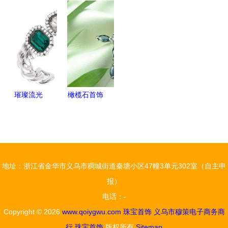
璨明珠——
野生国际暑
乌批发实体
预算成本与
从耳饰到玉
期Rhino
店如何链接
加盟费详解
饰的珠宝魅
3D珠宝首
韩国进口饰
力
饰精品课程
品的风尚
火热开启
璀璨流光
橄榄石首饰
施华洛世奇
璀璨新绿，
2014秋冬
点亮时尚与
珠宝手镯新
财富——供
品速递
应、批发与
地址：浙江省金华市义乌市稠城街道秦塘小区47幢3单元302室（自主申
采购全攻略
报）
电话：-
Copyright © 2026
www.qoiygwu.com
珠宝首饰
义乌市穆策电子商务商
行
珠宝首饰
版权所有
Sitemap