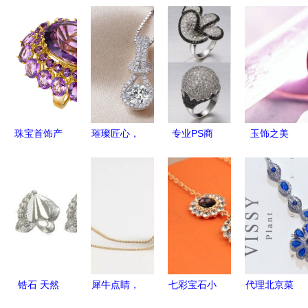
珠宝首饰产
璀璨匠心，
专业PS商
玉饰之美
品修图 艺
精琢美饰
业修图 赋
从珠宝首饰
术与商业的
——广州市
能珠宝玉
0148图库
完美融合
番禺区沙头
饰，雕琢视
看东方韵味
街星意珠宝
觉臻品
与生活美学
首饰厂吊坠
产品与服务
全览
锆石 天然
犀牛点睛，
七彩宝石小
代理北京菜
宝石中的璀
设计未来
花项链 义
店投资解析