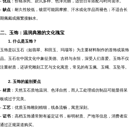
-
优点
：价格亲民、款式多样、色泽亮丽，适合日常搭配与时尚需求。
-
缺点
：耐久性较低，镀层可能因摩擦、汗水或化学品而褪色；不适合长
期佩戴或频繁接触水。
二、玉饰：温润典雅的文化瑰宝
1. 什么是玉饰？
玉饰是以玉石（如翡翠、和田玉、玛瑙等）为主要材料制作的首饰或装饰
品。玉石在中国文化中象征美德、吉祥与永恒，深受人们喜爱。玉饰不仅
注重材质，还讲究雕刻工艺与文化寓意，常见的有玉佩、玉镯、玉坠等。
2. 玉饰的鉴别要点
-
材质
：天然玉石质地温润、色泽自然，而人工处理或仿制品可能显得呆
板或过于完美。
-
工艺
：优质玉饰雕刻精细，线条流畅，寓意深刻。
-
证书
：高档玉饰通常附有鉴定证书，标明材质、产地等信息，消费者应
通过正规渠道购买。