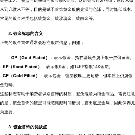
镀等工艺，覆盖一层极薄的黄金或K金层。这层镀层通常很薄，厚度从微
米到几微米不等，目的是赋予首饰黄金般的光泽与色泽，同时降低成本。
常见的镀金种类包括镀黄金、镀玫瑰金、镀白金等。
2. 镀金标志的含义
正规的镀金首饰通常会标注镀层信息，例如：
-
GP（Gold Plated）
：表示镀金，指在基底金属上镀一层薄黄金。
-
KP（Karat Plated）
：表示镀K金，如14KP指镀14K金层。
-
GF（Gold Filled）
：表示包金，镀层较厚且更耐磨，但本质上仍属镀
金范畴。
这些标志有助于消费者识别首饰的材质，避免混淆为纯金制品。需要注意
的是，镀金首饰的镀层可能随佩戴时间磨损，露出底层金属，因此保养尤
为重要。
3. 镀金首饰的优缺点