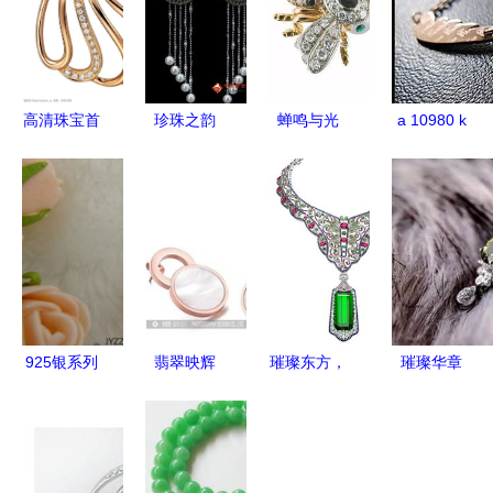
高清珠宝首
珍珠之韵
蝉鸣与光
a 10980 k
饰的魅力
中国珠宝首
当夏日的野
金包锆石超
细节的艺术
饰设计中的
性与神秘凝
级闪耀丽人
与技术
东方美学
于珠宝之间
手镯 简约
中尽显经典
高品质手镯
价格 厂家
图片
925银系列
翡翠映辉
璀璨东方，
璀璨华章
天然淡水珍
探索深圳珠
玉韵申城
中国珠宝玉
珠耳坠批发
宝摄影的艺
——聚焦
石首饰行业
产地直供价
术与财经秘
2015上海
协会与珠宝