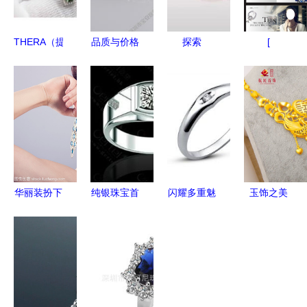
THERA（提
品质与价格
探索
[
亚）碧玺工
的双重之选
SWAROVSKI
厂店 亚马
深圳市宝安
新潮流 以
逊上的珠宝
区西乡大宝
$19起体验
首饰选购指
首饰批发
施华洛世奇
南
部，带你遇
珠宝
见925银饰
新星“龙头
华丽装扮下
纯银珠宝首
闪耀多重魅
玉饰之美
手链”
的内在光辉
饰加工供应
力 从钻石
传承千年的
浅谈首饰衬
商 广州景
到玉饰的高
东方诗意
托东方女性
逸首饰厂
端收藏指南
的红润俏美
——匠心铸
就品质美学