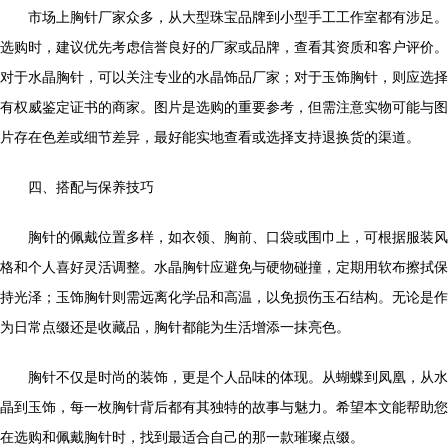
市场上胸针厂家众多，从大型珠宝品牌到小型手工工作室都有涉足。
选购时，建议优先考虑信誉良好的厂家或品牌，查看其资质和客户评价。
对于水晶胸针，可以关注专业的水晶饰品厂家；对于玉饰胸针，则应选择
有权威鉴定证书的商家。图片是选购的重要参考，但需注意实物可能与图
片存在色差或细节差异，最好能实地查看或选择支持退换货的渠道。
四、搭配与保养技巧
胸针的佩戴位置多样，如衣领、胸前、口袋或围巾上，可根据服装风
格和个人喜好灵活调整。水晶胸针应避免与硬物碰撞，定期用软布擦拭保
持光泽；玉饰胸针则需远离化学品和高温，以免损伤玉石结构。无论是作
为日常点缀还是收藏品，胸针都能为生活增添一抹亮色。
胸针不仅是时尚的装饰，更是个人品味的体现。从蝴蝶到凤凰，从水
晶到玉饰，每一枚胸针背后都有其独特的故事与魅力。希望本文能帮助您
在选购和佩戴胸针时，找到最适合自己的那一款璀璨点缀。