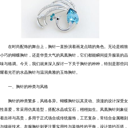
在时尚配饰的舞台上，胸针一直扮演着画龙点睛的角色。无论是精致
小巧的蝴蝶胸针，还是华贵大气的凤凰胸针，它们都能瞬间提升服装的品
味与格调。今天，我们就来深入探讨一下关于胸针的种种，特别是那些闪
耀着光芒的水晶胸针与温润典雅的玉饰胸针。
一、胸针的种类与风格
胸针的种类繁多，风格各异。蝴蝶胸针以其灵动、浪漫的设计深受女
性喜爱，常采用仿真造型，搭配水晶或宝石，栩栩如生。凤凰胸针则象征
着吉祥与高贵，多用于正式场合或传统服饰，工艺复杂，常结合金属雕刻
与镶嵌技术。衣服胸针则更注重实用性与装饰性的平衡，设计简约百搭，