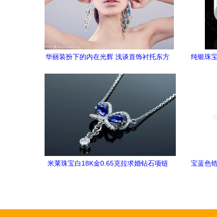
华丽装扮下的内在光辉 浅谈首饰衬托东方
纯银珠宝
女性的红润俏美
米莱珠宝白18K金0.65克拉求婚钻石项链
宝蓝色锆
高端浪漫与优雅的交融