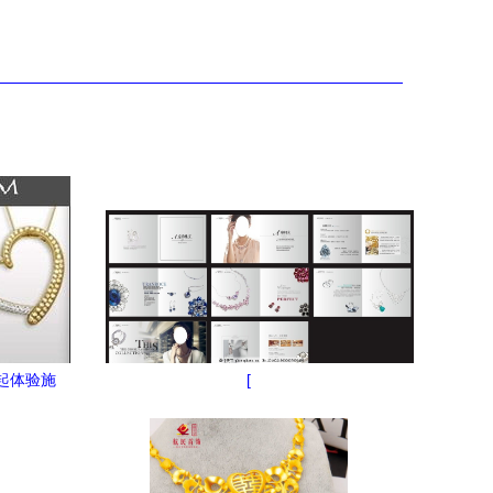
9起体验施
[