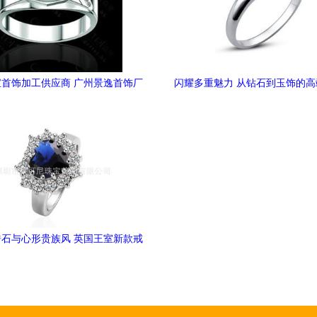
首饰加工供应商 广州景逸首饰厂
闪耀多重魅力 从钻石到玉饰的
——匠心铸就品质美学
南
石与心形贵族风 英国王室新款戒
指的尊贵到底藏在哪？