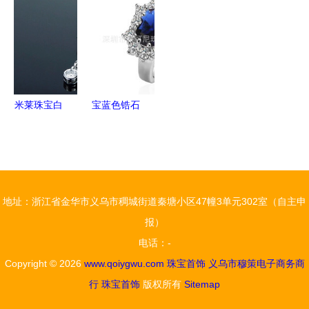
托东方女性
逸首饰厂
端收藏指南
的红润俏美
——匠心铸
就品质美学
米莱珠宝白
宝蓝色锆石
18K金0.65
与心形贵族
克拉求婚钻
风 英国王
石项链 高
室新款戒指
端浪漫与优
的尊贵到底
地址：浙江省金华市义乌市稠城街道秦塘小区47幢3单元302室（自主申
雅的交融
藏在哪？
报）
电话：-
Copyright © 2026
www.qoiygwu.com
珠宝首饰
义乌市穆策电子商务商
行
珠宝首饰
版权所有
Sitemap