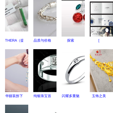
THERA（提
品质与价格
探索
[
亚）碧玺工
的双重之选
SWAROVSKI
厂店 亚马
深圳市宝安
新潮流 以
逊上的珠宝
区西乡大宝
$19起体验
首饰选购指
首饰批发
施华洛世奇
南
部，带你遇
珠宝
见925银饰
新星“龙头
华丽装扮下
纯银珠宝首
闪耀多重魅
玉饰之美
手链”
的内在光辉
饰加工供应
力 从钻石
传承千年的
浅谈首饰衬
商 广州景
到玉饰的高
东方诗意