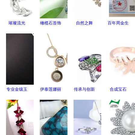
力
饰精品课程
品的风尚
火热开启
璀璨流光
橄榄石首饰
自然之舞
百年周金生
施华洛世奇
璀璨新绿，
梵克雅宝
钻从何而
2014秋冬
点亮时尚与
『Papillons
来？买五件
珠宝手镯新
财富——供
蝴蝶』高级
钻石饰品无
品速递
应、批发与
珠宝系列的
一真，玉饰
采购全攻略
珍品盛视
亦需辨真伪
专业金镶玉
伊泰莲娜丽
传承与创新
合成宝石
吊坠批发金
晶“一生情
中国珠宝玉
高性价比珠
镶玉吊坠
缘” 玉饰毛
石首饰行业
宝新选择
平安如意价
衣链，串联
协会推动玉
——聚焦3
格 厂家 图
东方情韵与
饰文化的璀
折以下无库
片
时尚风华
璨之路
存商品，5-