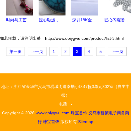
30元戒指推
荐
时尚与工艺
匠心独运，
深圳18K金
匠心闪耀番
的融合 义
松石生辉
首饰与广州
禺大罗塘
乌市德松饰
探访竹山县
正东珠宝
探访正东珠
如若转载，请注明出处：http://www.qoiygwu.com/product/list-3.html
品厂引领精
宝丰镇明翔
GIA裸钻 定
宝，高端纯
第一页
上一页
1
2
3
4
5
下一页
品毛衣链新
绿松石工艺
制与批发的
银与钻石首
风尚
厂
璀璨交汇
饰的智造基
地
地址：浙江省金华市义乌市稠城街道秦塘小区47幢3单元302室（自主申
报）
电话：-
Copyright © 2026
www.qoiygwu.com
珠宝首饰
义乌市穆策电子商务商
行
珠宝首饰
版权所有
Sitemap