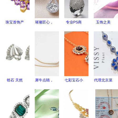
珠宝首饰产
璀璨匠心，
专业PS商
玉饰之美
品修图 艺
精琢美饰
业修图 赋
从珠宝首饰
术与商业的
——广州市
能珠宝玉
0148图库
完美融合
番禺区沙头
饰，雕琢视
看东方韵味
街星意珠宝
觉臻品
与生活美学
首饰厂吊坠
产品与服务
全览
锆石 天然
犀牛点睛，
七彩宝石小
代理北京菜
宝石中的璀
设计未来
花项链 义
店投资解析
璨明珠——
野生国际暑
乌批发实体
预算成本与
从耳饰到玉
期Rhino
店如何链接
加盟费详解
饰的珠宝魅
3D珠宝首
韩国进口饰