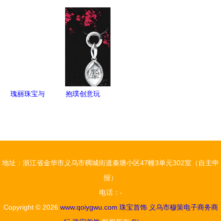
图艺术 如
亚）碧玺工
华彩绽放
析 什么是
何让彩钻宝
厂店 亚马
925纯银掐
镀金首饰与
石璀璨夺目
逊珠宝首饰
丝珐琅景泰
玉饰的鉴别
领域的璀璨
蓝戒指空托
与保养
黄金机遇
（12*16）
珠宝首饰批
发全解析
瑰丽珠宝与
抱璞创意玩
翡翠首饰专
具加盟 跨
场 东方钟
界珠宝首饰
灵毓秀，玉
的创业新机
饰之韵
遇
地址：浙江省金华市义乌市稠城街道秦塘小区47幢3单元302室（自主申
报）
电话：-
Copyright © 2026
www.qoiygwu.com
珠宝首饰
义乌市穆策电子商务商